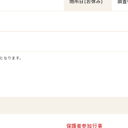
閉所日
(お休み)
調査
となります。
保護者参加行事