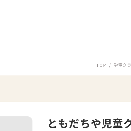
TOP
学童ク
ともだちや児童