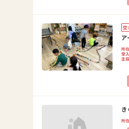
空
ア
所
受
主
き
所