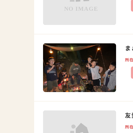
ま
所
友
所