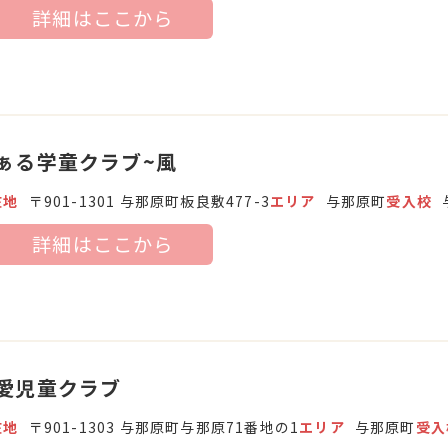
詳細はここから
ぁる学童クラブ~風
在地
〒901-1301 与那原町板良敷477-3
エリア
与那原町
受入校
詳細はここから
愛児童クラブ
在地
〒901-1303 与那原町与那原71番地の1
エリア
与那原町
受入