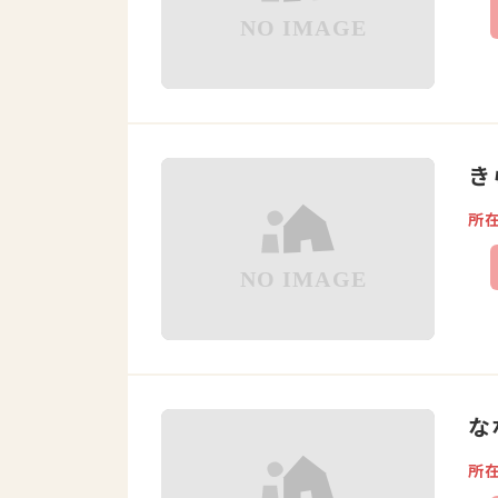
き
所
な
所