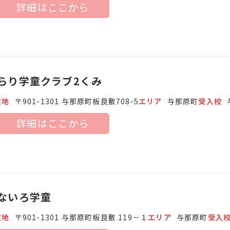
詳細はここから
らり学童クラブ2くみ
在地
〒901-1301 与那原町板良敷708-5
エリア
与那原町
受入校
詳細はここから
ないろ学童
在地
〒901-1301 与那原町板良敷 119－１
エリア
与那原町
受入