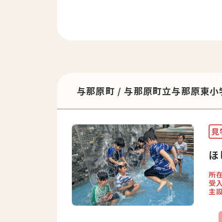
与那原町 / 与那原町立与那原東小
見
ほ
所
受
主