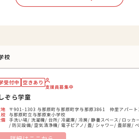
学校
学受付中
空きあり
支援員募集中
しぞら学童
在地
〒901-1303 与那原町与那原町字与那原3861 仲里アパート
入校
与那原町立与那原東小学校
設備
手洗い場
洗濯機
台所
冷蔵庫
冷房
静養スペース
ロッカ
防災設備
空気清浄機
電子ピアノ
畳
シャワー
畳部屋
詳細はここから