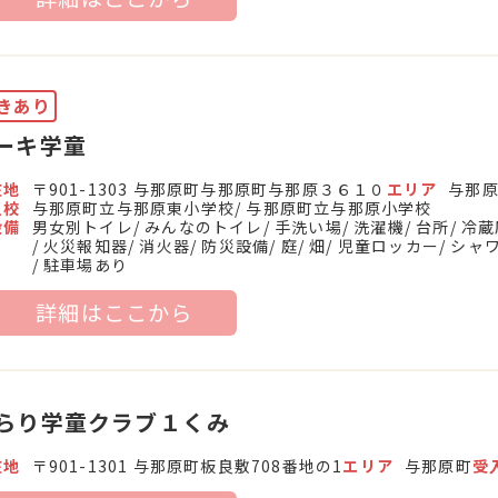
きあり
ーキ学童
在地
〒901-1303 与那原町与那原町与那原３６１０
エリア
与那
入校
与那原町立与那原東小学校
与那原町立与那原小学校
設備
男女別トイレ
みんなのトイレ
手洗い場
洗濯機
台所
冷蔵
火災報知器
消火器
防災設備
庭
畑
児童ロッカー
シャ
駐車場あり
詳細はここから
らり学童クラブ１くみ
在地
〒901-1301 与那原町板良敷708番地の1
エリア
与那原町
受