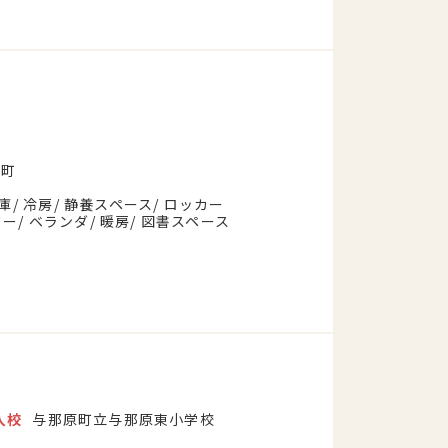
原町
庫
冷房
静養スペース
ロッカー
ワー
ベランダ
暖房
図書スペース
入校
与那原町立与那原東小学校